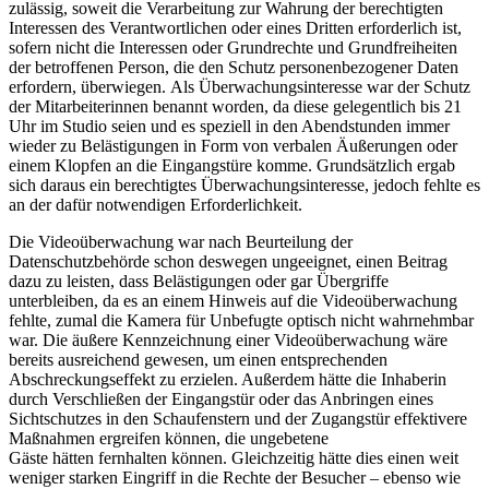
zulässig, soweit die Verarbeitung zur Wahrung der berechtigten
Interessen des Verantwortlichen oder eines Dritten erforderlich ist,
sofern nicht die Interessen oder Grundrechte und Grundfreiheiten
der betroffenen Person, die den Schutz personenbezogener Daten
erfordern, überwiegen. Als Überwachungsinteresse war der Schutz
der Mitarbeiterinnen benannt worden, da diese gelegentlich bis 21
Uhr im Studio seien und es speziell in den Abendstunden immer
wieder zu Belästigungen in Form von verbalen Äußerungen oder
einem Klopfen an die Eingangstüre komme. Grundsätzlich ergab
sich daraus ein berechtigtes Überwachungsinteresse, jedoch fehlte es
an der dafür notwendigen Erforderlichkeit.
Die Videoüberwachung war nach Beurteilung der
Datenschutzbehörde schon deswegen ungeeignet, einen Beitrag
dazu zu leisten, dass Belästigungen oder gar Übergriffe
unterbleiben, da es an einem Hinweis auf die Videoüberwachung
fehlte, zumal die Kamera für Unbefugte optisch nicht wahrnehmbar
war. Die äußere Kennzeichnung einer Videoüberwachung wäre
bereits ausreichend gewesen, um einen entsprechenden
Abschreckungseffekt zu erzielen. Außerdem hätte die Inhaberin
durch Verschließen der Eingangstür oder das Anbringen eines
Sichtschutzes in den Schaufenstern und der Zugangstür effektivere
Maßnahmen ergreifen können, die ungebetene
Gäste hätten fernhalten können. Gleichzeitig hätte dies einen weit
weniger starken Eingriff in die Rechte der Besucher – ebenso wie