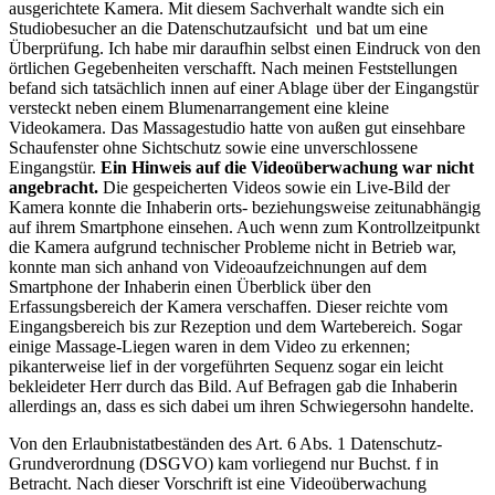
ausgerichtete Kamera. Mit diesem Sachverhalt wandte sich ein
Studiobesucher an die Datenschutzaufsicht und bat um eine
Überprüfung. Ich habe mir daraufhin selbst einen Eindruck von den
örtlichen Gegebenheiten verschafft. Nach meinen Feststellungen
befand sich tatsächlich innen auf einer Ablage über der Eingangstür
versteckt neben einem Blumenarrangement eine kleine
Videokamera. Das Massagestudio hatte von außen gut einsehbare
Schaufenster ohne Sichtschutz sowie eine unverschlossene
Eingangstür.
Ein Hinweis auf die Videoüberwachung war nicht
angebracht.
Die gespeicherten Videos sowie ein Live-Bild der
Kamera konnte die Inhaberin orts- beziehungsweise zeitunabhängig
auf ihrem Smartphone einsehen. Auch wenn zum Kontrollzeitpunkt
die Kamera aufgrund technischer Probleme nicht in Betrieb war,
konnte man sich anhand von Videoaufzeichnungen auf dem
Smartphone der Inhaberin einen Überblick über den
Erfassungsbereich der Kamera verschaffen. Dieser reichte vom
Eingangsbereich bis zur Rezeption und dem Wartebereich. Sogar
einige Massage-Liegen waren in dem Video zu erkennen;
pikanterweise lief in der vorgeführten Sequenz sogar ein leicht
bekleideter Herr durch das Bild. Auf Befragen gab die Inhaberin
allerdings an, dass es sich dabei um ihren Schwiegersohn handelte.
Von den Erlaubnistatbeständen des Art. 6 Abs. 1 Datenschutz-
Grundverordnung (DSGVO) kam vorliegend nur Buchst. f in
Betracht. Nach dieser Vorschrift ist eine Videoüberwachung