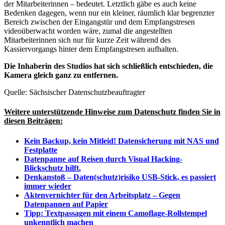
der Mitarbeiterinnen – bedeutet. Letztlich gäbe es auch keine
Bedenken dagegen, wenn nur ein kleiner, räumlich klar begrenzter
Bereich zwischen der Eingangstür und dem Empfangstresen
videoüberwacht worden wäre, zumal die angestellten
Mitarbeiterinnen sich nur für kurze Zeit während des
Kassiervorgangs hinter dem Empfangstresen aufhalten.
Die Inhaberin des Studios hat sich schließlich entschieden, die
Kamera gleich ganz zu entfernen.
Quelle: Sächsischer Datenschutzbeauftragter
Weitere unterstützende Hinweise zum Datenschutz finden Sie in
diesen Beiträgen:
Kein Backup, kein Mitleid! Datensicherung mit NAS und
Festplatte
Datenpanne auf Reisen durch Visual Hacking-
Blickschutz hilft.
Denkanstoß – Daten(schutz)risiko USB-Stick, es passiert
immer wieder
Aktenvernichter für den Arbeitsplatz – Gegen
Datenpannen auf Papier
Tipp: Textpassagen mit einem Camoflage-Rollstempel
unkenntlich machen