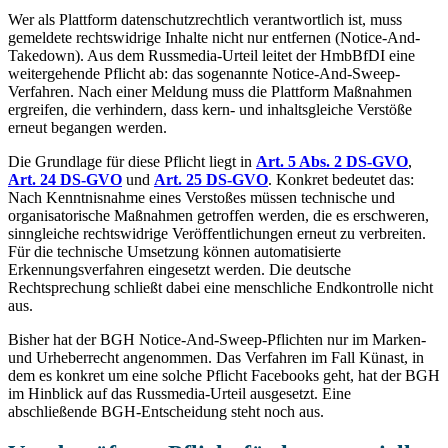
Wer als Plattform datenschutzrechtlich verantwortlich ist, muss
gemeldete rechtswidrige Inhalte nicht nur entfernen (Notice-And-
Takedown). Aus dem Russmedia-Urteil leitet der HmbBfDI eine
weitergehende Pflicht ab: das sogenannte Notice-And-Sweep-
Verfahren. Nach einer Meldung muss die Plattform Maßnahmen
ergreifen, die verhindern, dass kern- und inhaltsgleiche Verstöße
erneut begangen werden.
Die Grundlage für diese Pflicht liegt in
Art. 5 Abs. 2 DS-GVO
,
Art. 24 DS-GVO
und
Art. 25 DS-GVO
. Konkret bedeutet das:
Nach Kenntnisnahme eines Verstoßes müssen technische und
organisatorische Maßnahmen getroffen werden, die es erschweren,
sinngleiche rechtswidrige Veröffentlichungen erneut zu verbreiten.
Für die technische Umsetzung können automatisierte
Erkennungsverfahren eingesetzt werden. Die deutsche
Rechtsprechung schließt dabei eine menschliche Endkontrolle nicht
aus.
Bisher hat der BGH Notice-And-Sweep-Pflichten nur im Marken-
und Urheberrecht angenommen. Das Verfahren im Fall Künast, in
dem es konkret um eine solche Pflicht Facebooks geht, hat der BGH
im Hinblick auf das Russmedia-Urteil ausgesetzt. Eine
abschließende BGH-Entscheidung steht noch aus.