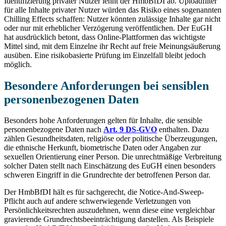
Identifizierung privater Nutzer lehnt der HmbBfDI ab. Uploadfilter
für alle Inhalte privater Nutzer würden das Risiko eines sogenannten
Chilling Effects schaffen: Nutzer könnten zulässige Inhalte gar nicht
oder nur mit erheblicher Verzögerung veröffentlichen. Der EuGH
hat ausdrücklich betont, dass Online-Plattformen das wichtigste
Mittel sind, mit dem Einzelne ihr Recht auf freie Meinungsäußerung
ausüben. Eine risikobasierte Prüfung im Einzelfall bleibt jedoch
möglich.
Besondere Anforderungen bei sensiblen
personenbezogenen Daten
Besonders hohe Anforderungen gelten für Inhalte, die sensible
personenbezogene Daten nach
Art. 9 DS-GVO
enthalten. Dazu
zählen Gesundheitsdaten, religiöse oder politische Überzeugungen,
die ethnische Herkunft, biometrische Daten oder Angaben zur
sexuellen Orientierung einer Person. Die unrechtmäßige Verbreitung
solcher Daten stellt nach Einschätzung des EuGH einen besonders
schweren Eingriff in die Grundrechte der betroffenen Person dar.
Der HmbBfDI hält es für sachgerecht, die Notice-And-Sweep-
Pflicht auch auf andere schwerwiegende Verletzungen von
Persönlichkeitsrechten auszudehnen, wenn diese eine vergleichbar
gravierende Grundrechtsbeeinträchtigung darstellen. Als Beispiele