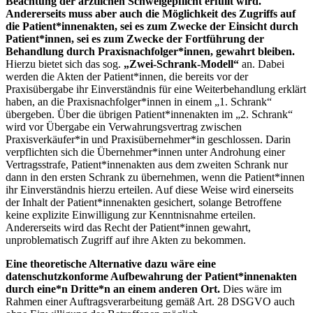
Beachtung der ärztlichen Schweigepflicht erfüllt wird.
Andererseits muss aber auch die Möglichkeit des Zugriffs auf
die Patient*innenakten, sei es zum Zwecke der Einsicht durch
Patient*innen, sei es zum Zwecke der Fortführung der
Behandlung durch Praxisnachfolger*innen, gewahrt bleiben.
Hierzu bietet sich das sog.
„Zwei-Schrank-Modell“
an. Dabei
werden die Akten der Patient*innen, die bereits vor der
Praxisübergabe ihr Einverständnis für eine Weiterbehandlung erklärt
haben, an die Praxisnachfolger*innen in einem „1. Schrank“
übergeben. Über die übrigen Patient*innenakten im „2. Schrank“
wird vor Übergabe ein Verwahrungsvertrag zwischen
Praxisverkäufer*in und Praxisübernehmer*in geschlossen. Darin
verpflichten sich die Übernehmer*innen unter Androhung einer
Vertragsstrafe, Patient*innenakten aus dem zweiten Schrank nur
dann in den ersten Schrank zu übernehmen, wenn die Patient*innen
ihr Einverständnis hierzu erteilen. Auf diese Weise wird einerseits
der Inhalt der Patient*innenakten gesichert, solange Betroffene
keine explizite Einwilligung zur Kenntnisnahme erteilen.
Andererseits wird das Recht der Patient*innen gewahrt,
unproblematisch Zugriff auf ihre Akten zu bekommen.
Eine theoretische Alternative dazu wäre eine
datenschutzkonforme Aufbewahrung der Patient*innenakten
durch eine*n Dritte*n an einem anderen Ort.
Dies wäre im
Rahmen einer Auftragsverarbeitung gemäß Art. 28 DSGVO auch