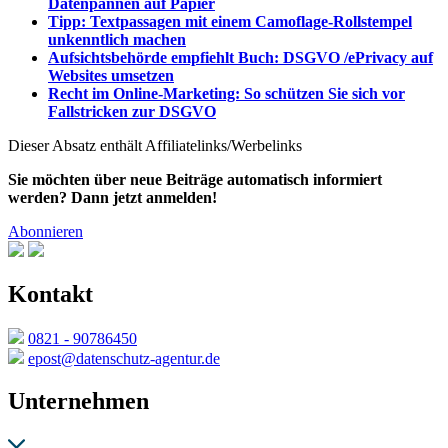
Datenpannen auf Papier
Tipp: Textpassagen mit einem Camoflage-Rollstempel
unkenntlich machen
Aufsichtsbehörde empfiehlt Buch: DSGVO /ePrivacy auf
Websites umsetzen
Recht im Online-Marketing: So schützen Sie sich vor
Fallstricken zur DSGVO
Dieser Absatz enthält Affiliatelinks/Werbelinks
Sie möchten über neue Beiträge automatisch informiert
werden? Dann jetzt anmelden!
Abonnieren
Kontakt
0821 - 90786450
epost@datenschutz-agentur.de
Unternehmen