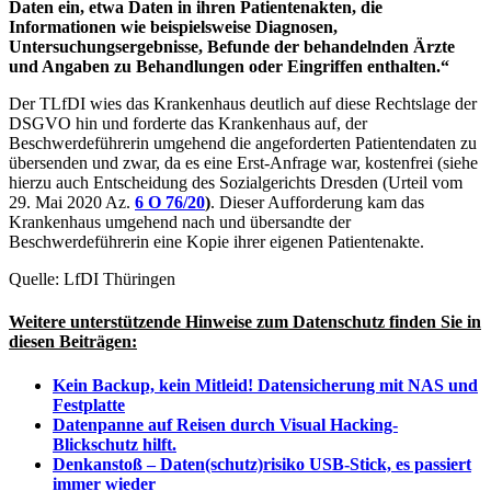
Daten ein, etwa Daten in ihren Patientenakten, die
Informationen wie beispielsweise Diagnosen,
Untersuchungsergebnisse, Befunde der behandelnden Ärzte
und Angaben zu Behandlungen oder Eingriffen enthalten.“
Der TLfDI wies das Krankenhaus deutlich auf diese Rechtslage der
DSGVO hin und forderte das Krankenhaus auf, der
Beschwerdeführerin umgehend die angeforderten Patientendaten zu
übersenden und zwar, da es eine Erst-Anfrage war, kostenfrei (siehe
hierzu auch Entscheidung des Sozialgerichts Dresden (Urteil vom
29. Mai 2020 Az.
6 O 76/20
)
. Dieser Aufforderung kam das
Krankenhaus umgehend nach und übersandte der
Beschwerdeführerin eine Kopie ihrer eigenen Patientenakte.
Quelle: LfDI Thüringen
Weitere unterstützende Hinweise zum Datenschutz finden Sie in
diesen Beiträgen:
Kein Backup, kein Mitleid! Datensicherung mit NAS und
Festplatte
Datenpanne auf Reisen durch Visual Hacking-
Blickschutz hilft.
Denkanstoß – Daten(schutz)risiko USB-Stick, es passiert
immer wieder