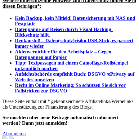
Weitere unterstützende Hinweise zum Datenschutz finden Sie in
diesen Beiträgen*:
Kein Backup, kein Mitleid! Datensicherung mit NAS und
Festplatte
Datenpanne auf Reisen durch Visual Hacking-
Blickschutz hilft.
Denkanstoß – Daten(schutz)risiko USB-Stick, es passiert
immer wieder
Aktenvernichter für den Arbeitsplatz – Gegen
Datenpannen auf Papier
Tipp: Textpassagen mit einem Camoflage-Rollstempel
unkenntlich machen
Aufsichtsbehörde empfiehlt Buch: DSGVO /ePrivacy auf
Websites umsetzen
Recht im Online-Marketing: So schützen Sie sich vor
Fallstricken zur DSGVO
Diese Seite enthält mit * gekennzeichnete Affiliatelinks/Werbelinks
als Unterstützung zur Finanzierung des Blogs.
Sie möchten über neue Beiträge automatisch informiert
werden? Dann jetzt anmelden!
Abonnieren