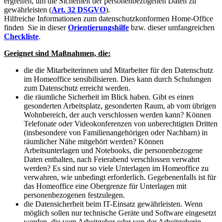
ergreifen, um die Sicherheit der personenbezogenen Daten zu
gewährleisten (
Art. 32 DSGVO
).
Hilfreiche Informationen zum datenschutzkonformen Home-Office
finden Sie in dieser
Orientierungshilfe
bzw. dieser umfangreichen
Checkliste
.
Geeignet sind Maßnahmen, die:
die die Mitarbeiterinnen und Mitarbeiter für den Datenschutz
im Homeoffice sensibilisieren. Dies kann durch Schulungen
zum Datenschutz erreicht werden.
die räumliche Sicherheit im Blick haben. Gibt es einen
gesonderten Arbeitsplatz, gesonderten Raum, ab vom übrigen
Wohnbereich, der auch verschlossen werden kann? Können
Telefonate oder Videokonferenzen von unberechtigten Dritten
(insbesondere von Familienangehörigen oder Nachbarn) in
räumlicher Nähe mitgehört werden? Können
Arbeitsunterlagen und Notebooks, die personenbezogene
Daten enthalten, nach Feierabend verschlossen verwahrt
werden? Es sind nur so viele Unterlagen im Homeoffice zu
verwahren, wie unbedingt erforderlich. Gegebenenfalls ist für
das Homeoffice eine Obergrenze für Unterlagen mit
personenbezogenen festzulegen.
die Datensicherheit beim IT-Einsatz gewährleisten. Wenn
möglich sollen nur technische Geräte und Software eingesetzt
werden, die vom Arbeitgeber oder von der Arbeitgeberin