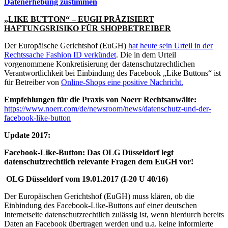
Datenerhebung zustimmen
„LIKE BUTTON“ – EUGH PRÄZISIERT
HAFTUNGSRISIKO FÜR SHOPBETREIBER
Der Europäische Gerichtshof (EuGH)
hat heute sein Urteil in der
Rechtssache Fashion ID verkündet
. Die in dem Urteil
vorgenommene Konkretisierung der datenschutzrechtlichen
Verantwortlichkeit bei Einbindung des Facebook „Like Buttons“ ist
für Betreiber von
Online-Shops eine positive Nachricht.
Empfehlungen für die Praxis von Noerr Rechtsanwälte:
https://www.noerr.com/de/newsroom/news/datenschutz-und-der-
facebook-like-button
Update 2017:
Facebook-Like-Button: Das OLG Düsseldorf legt
datenschutzrechtlich relevante Fragen dem EuGH vor!
OLG Düsseldorf vom 19.01.2017 (I-20 U 40/16)
Der Europäischen Gerichtshof (EuGH) muss klären, ob die
Einbindung des Facebook-Like-Buttons auf einer deutschen
Internetseite datenschutzrechtlich zulässig ist, wenn hierdurch bereits
Daten an Facebook übertragen werden und u.a. keine informierte