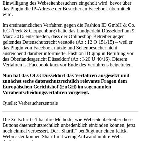
Einwilligung des Webseitenbesuchers eingeholt wird, bevor über
das Plugin die IP-Adresse der Besucher an Facebook übermittelt
wird.
Im erstinstanzlichen Verfahren gegen die Fashion ID GmbH & Co.
KG (Peek & Cloppenburg) hatte das Landgericht Düsseldorf am 9.
März 2016 entschieden, dass der Onlineshop-Betreiber gegen
geltendes Datenschutzrecht verstoße (Az.: 12 O 151/15) – weil er
das Plugin von Facebook nutzte und Seitenbesucher nicht
ausreichend darüber informierte. Fashion ID ging in Berufung vor
das Oberlandesgericht Düsseldorf (Az.: I-20 U 40/16). Diesem
Verfahren ist Facebook kurz vor Ende des Verfahrens beigetreten.
Nun hat das OLG Düsseldorf das Verfahren ausgesetzt und
zunächst sechs datenschutzrechtlich relevante Fragen dem
Europäischen Gerichtshof (EuGH) im sogenannten
Vorabentscheidungsverfahren vorgelegt.
Quelle: Verbraucherzentrale
Die Zeitschrift c’t hat ihre Methode, wie Webseitenbetreiber diese
Buttons datenschutzrechtlich unbedenklich einbinden können, jetzt
noch einmal verbessert. Der „Shariff“ benötigt nur einen Klick.
Webmaster können Shariff mit wenig Aufwand in ihre Web-