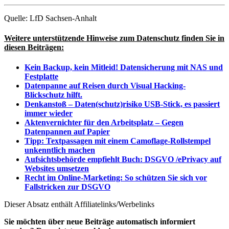
Quelle: LfD Sachsen-Anhalt
Weitere unterstützende Hinweise zum Datenschutz finden Sie in
diesen Beiträgen:
Kein Backup, kein Mitleid! Datensicherung mit NAS und
Festplatte
Datenpanne auf Reisen durch Visual Hacking-
Blickschutz hilft.
Denkanstoß – Daten(schutz)risiko USB-Stick, es passiert
immer wieder
Aktenvernichter für den Arbeitsplatz – Gegen
Datenpannen auf Papier
Tipp: Textpassagen mit einem Camoflage-Rollstempel
unkenntlich machen
Aufsichtsbehörde empfiehlt Buch: DSGVO /ePrivacy auf
Websites umsetzen
Recht im Online-Marketing: So schützen Sie sich vor
Fallstricken zur DSGVO
Dieser Absatz enthält Affiliatelinks/Werbelinks
Sie möchten über neue Beiträge automatisch informiert